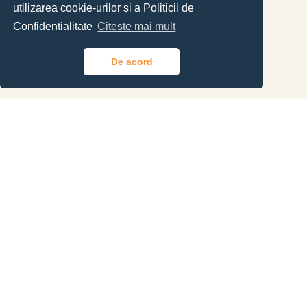
utilizarea cookie-urilor si a Politicii de
Confidentialitate
Citeste mai mult
De acord
OFERTA
Vă prezentăm oferta curentă pentru
școlarizare la principalele categorii
de autovehicule. Pentru informații
suplimentare vă rugăm să ne
contactați telefonic.